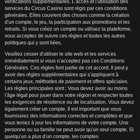
vérifications supplémentaires. L'accès et l'utilisation des
services du Circus Casino sont régis par ces conditions
générales. Elles couvrent des choses comme la création
d'un compte, le jeu, la participation aux promotions et les
retraits. Si vous créez un compte ou utilisez la plateforme,
vous acceptez de suivre ces règles et toutes les autres
politiques qui y sont liées.
Veuillez cesser d'utiliser le site web et les services
immédiatement si vous n'acceptez pas ces Conditions
Générales. Ces règles font partie de cet accord. Il peut y
avoir des règles supplémentaires qui s'appliquent à
certains jeux, méthodes de paiement et offres spéciales.
Les règles principales sont : Vous devez avoir au moins
l'âge légal pour jouer dans votre région et respecter toutes
les exigences de résidence ou de localisation. Vous devez
également créer un compte. Il est important que vous
fournissiez des informations correctes et complètes et que
vous teniez à jour les informations de votre compte. Une
personne ou sa famille ne peut avoir qu'un seul compte. Si
quelqu'un a plus d'un compte, les comptes