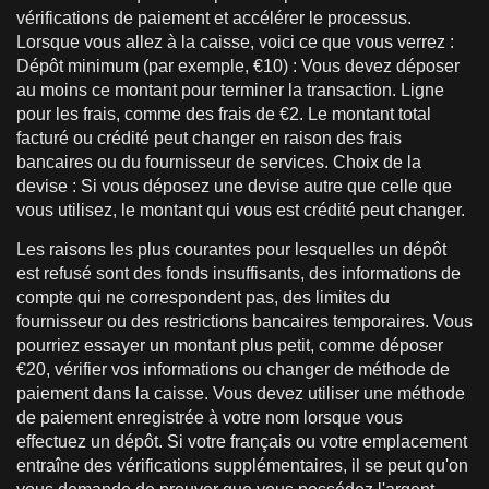
vérifications de paiement et accélérer le processus.
Lorsque vous allez à la caisse, voici ce que vous verrez :
Dépôt minimum (par exemple, €10) : Vous devez déposer
au moins ce montant pour terminer la transaction. Ligne
pour les frais, comme des frais de €2. Le montant total
facturé ou crédité peut changer en raison des frais
bancaires ou du fournisseur de services. Choix de la
devise : Si vous déposez une devise autre que celle que
vous utilisez, le montant qui vous est crédité peut changer.
Les raisons les plus courantes pour lesquelles un dépôt
est refusé sont des fonds insuffisants, des informations de
compte qui ne correspondent pas, des limites du
fournisseur ou des restrictions bancaires temporaires. Vous
pourriez essayer un montant plus petit, comme déposer
€20, vérifier vos informations ou changer de méthode de
paiement dans la caisse. Vous devez utiliser une méthode
de paiement enregistrée à votre nom lorsque vous
effectuez un dépôt. Si votre français ou votre emplacement
entraîne des vérifications supplémentaires, il se peut qu'on