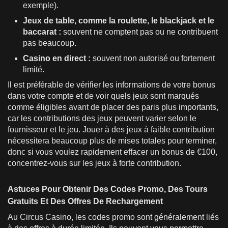
exemple).
Jeux de table, comme la roulette, le blackjack et le
baccarat :
souvent ne comptent pas ou ne contribuent
pas beaucoup.
Casino en direct :
souvent non autorisé ou fortement
limité.
Il est préférable de vérifier les informations de votre bonus
dans votre compte et de voir quels jeux sont marqués
comme éligibles avant de placer des paris plus importants,
car les contributions des jeux peuvent varier selon le
fournisseur et le jeu. Jouer à des jeux à faible contribution
nécessitera beaucoup plus de mises totales pour terminer,
donc si vous voulez rapidement effacer un bonus de €100,
concentrez-vous sur les jeux à forte contribution.
Astuces Pour Obtenir Des Codes Promo, Des Tours
Gratuits Et Des Offres De Rechargement
Au Circus Casino, les codes promo sont généralement liés