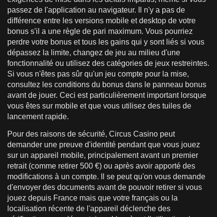
passez de l'application au navigateur. Il n'y a pas de
différence entre les versions mobile et desktop de votre
bonus s'il a une règle de pari maximum. Vous pourriez
perdre votre bonus et tous les gains qui y sont liés si vous
dépassez la limite, changez de jeu au milieu d'une
fonctionnalité ou utilisez des catégories de jeux restreintes.
Si vous n'êtes pas sûr qu'un jeu compte pour la mise,
consultez les conditions du bonus dans le panneau bonus
avant de jouer. Ceci est particulièrement important lorsque
vous êtes sur mobile et que vous utilisez des tuiles de
lancement rapide.
Pour des raisons de sécurité, Circus Casino peut
demander une preuve d'identité pendant que vous jouez
sur un appareil mobile, principalement avant un premier
retrait (comme retirer 500 €) ou après avoir apporté des
modifications à un compte. Il se peut qu'on vous demande
d'envoyer des documents avant de pouvoir retirer si vous
jouez depuis France mais que votre français ou la
localisation récente de l'appareil déclenche des