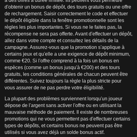
à des offres à durée limitée. Ils peuvent vous permettre
d'obtenir un bonus de dépôt, des tours gratuits ou une offre
de rechargement. Saisir correctement le code et effectuer
le dépôt éligible dans la fenêtre promotionnelle sont les
règles les plus importantes. Si vous ne le faites pas, la
récompense ne sera pas offerte. Avant d'effectuer un dépôt,
allez dans votre compte et consultez les détails de la
campagne. Assurez-vous que la promotion s'applique à
certains jeux et qu'elle a une exigence de dépôt minimum,
comme €20. Si l'offre comprend à la fois un bonus en
espèces (comme un bonus jusqu'à €200) et des tours
gratuits, les conditions générales de chacun peuvent être
différentes. Suivez toujours la règle la plus stricte pour
vous assurer de ne pas perdre votre éligibilité.
La plupart des problèmes surviennent lorsqu'un joueur
dépose de l'argent sans activer l'offre ou en utilisant la
mauvaise méthode de paiement. Il existe de nombreuses
promotions qui ne vous permettent pas d'effectuer certains
types de dépôts, et certains bonus ne peuvent pas être
utilisés si vous avez déjà un solde bonus actif.