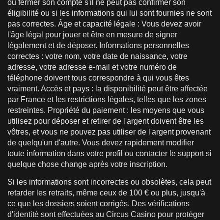
ou fermer son compte s'il ne peut pas confirmer son
éligibilité ou si les informations qui lui sont fournies ne sont
pas correctes. Âge et capacité légale : Vous devez avoir
l'âge légal pour jouer et être en mesure de signer
légalement et de déposer. Informations personnelles
correctes : votre nom, votre date de naissance, votre
adresse, votre adresse e-mail et votre numéro de
téléphone doivent tous correspondre à qui vous êtes
vraiment. Accès et pays : la disponibilité peut être affectée
par France et les restrictions légales, telles que les zones
restreintes. Propriété du paiement : les moyens que vous
utilisez pour déposer et retirer de l'argent doivent être les
vôtres, et vous ne pouvez pas utiliser de l'argent provenant
de quelqu'un d'autre. Vous devez rapidement modifier
toute information dans votre profil ou contacter le support si
quelque chose change après votre inscription.
Si les informations sont incorrectes ou obsolètes, cela peut
retarder les retraits, même ceux de 100 € ou plus, jusqu'à
ce que les dossiers soient corrigés. Des vérifications
d'identité sont effectuées au Circus Casino pour protéger