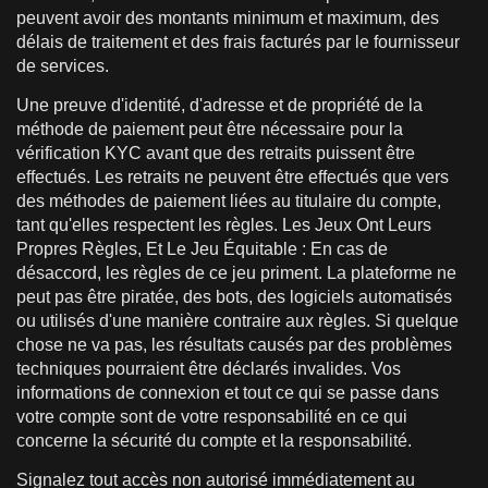
peuvent avoir des montants minimum et maximum, des
délais de traitement et des frais facturés par le fournisseur
de services.
Une preuve d'identité, d'adresse et de propriété de la
méthode de paiement peut être nécessaire pour la
vérification KYC avant que des retraits puissent être
effectués. Les retraits ne peuvent être effectués que vers
des méthodes de paiement liées au titulaire du compte,
tant qu'elles respectent les règles. Les Jeux Ont Leurs
Propres Règles, Et Le Jeu Équitable : En cas de
désaccord, les règles de ce jeu priment. La plateforme ne
peut pas être piratée, des bots, des logiciels automatisés
ou utilisés d'une manière contraire aux règles. Si quelque
chose ne va pas, les résultats causés par des problèmes
techniques pourraient être déclarés invalides. Vos
informations de connexion et tout ce qui se passe dans
votre compte sont de votre responsabilité en ce qui
concerne la sécurité du compte et la responsabilité.
Signalez tout accès non autorisé immédiatement au