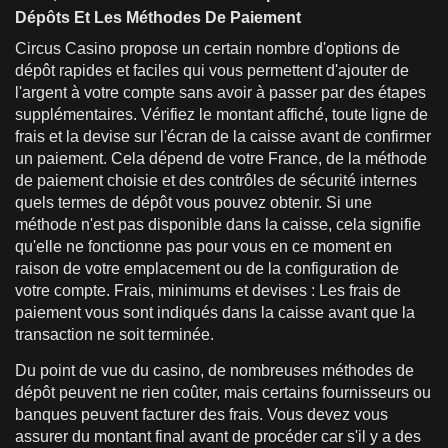
Dépôts Et Les Méthodes De Paiement
Circus Casino propose un certain nombre d'options de
dépôt rapides et faciles qui vous permettent d'ajouter de
l'argent à votre compte sans avoir à passer par des étapes
supplémentaires. Vérifiez le montant affiché, toute ligne de
frais et la devise sur l'écran de la caisse avant de confirmer
un paiement. Cela dépend de votre France, de la méthode
de paiement choisie et des contrôles de sécurité internes
quels termes de dépôt vous pouvez obtenir. Si une
méthode n'est pas disponible dans la caisse, cela signifie
qu'elle ne fonctionne pas pour vous en ce moment en
raison de votre emplacement ou de la configuration de
votre compte. Frais, minimums et devises : Les frais de
paiement vous sont indiqués dans la caisse avant que la
transaction ne soit terminée.
Du point de vue du casino, de nombreuses méthodes de
dépôt peuvent ne rien coûter, mais certains fournisseurs ou
banques peuvent facturer des frais. Vous devez vous
assurer du montant final avant de procéder car s'il y a des