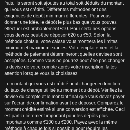
frais, ils seront soit ajoutés au total soit déduits du montant
qui vous est crédité. Différentes méthodes ont des
exigences de dépôt minimum différentes. Pour vous
donner une idée, le dépôt le plus bas que vous pouvez
effectuer est probablement €10. Pour certaines options,
vous devrez peut-être déposer €20 ou €50. Selon la
méthode choisie, votre caisse vous montrera les limites
minimum et maximum exactes. Votre emplacement et la
méthode de paiement détermineront quelles devises sont
acceptées. Comme vous ne pourrez peut-être pas changer
la devise de votre compte après votre inscription, faites
attention lorsque vous la choisissez.
Le montant qui vous est crédité peut changer en fonction
du taux de change utilisé au moment du dépôt. Vérifiez la
devise du compte et le montant final que vous devez payer
sur l'écran de confirmation avant de déposer. Comparez le
montant crédité estimé si une conversion est affichée. Ceci
est particulièrement important pour les dépôts plus
importants comme €100 ou €200. Payez avec la même
méthode à chaque fois si possible pour réduire les