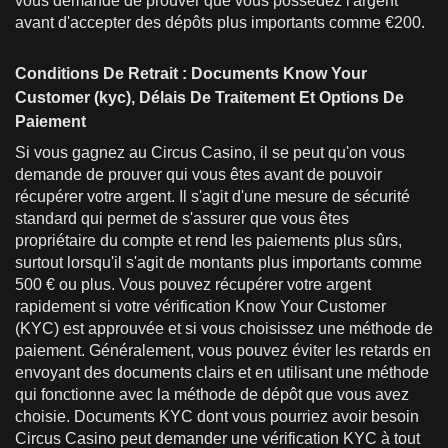
vous demande de prouver que vous possédez l'argent
avant d'accepter des dépôts plus importants comme €200.
Conditions De Retrait : Documents Know Your
Customer (kyc), Délais De Traitement Et Options De
Paiement
Si vous gagnez au Circus Casino, il se peut qu'on vous
demande de prouver qui vous êtes avant de pouvoir
récupérer votre argent. Il s'agit d'une mesure de sécurité
standard qui permet de s'assurer que vous êtes
propriétaire du compte et rend les paiements plus sûrs,
surtout lorsqu'il s'agit de montants plus importants comme
500 € ou plus. Vous pouvez récupérer votre argent
rapidement si votre vérification Know Your Customer
(KYC) est approuvée et si vous choisissez une méthode de
paiement. Généralement, vous pouvez éviter les retards en
envoyant des documents clairs et en utilisant une méthode
qui fonctionne avec la méthode de dépôt que vous avez
choisie. Documents KYC dont vous pourriez avoir besoin
Circus Casino peut demander une vérification KYC à tout