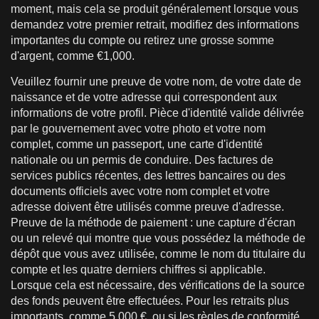
moment, mais cela se produit généralement lorsque vous
demandez votre premier retrait, modifiez des informations
importantes du compte ou retirez une grosse somme
d'argent, comme €1,000.
Veuillez fournir une preuve de votre nom, de votre date de
naissance et de votre adresse qui correspondent aux
informations de votre profil. Pièce d'identité valide délivrée
par le gouvernement avec votre photo et votre nom
complet, comme un passeport, une carte d'identité
nationale ou un permis de conduire. Des factures de
services publics récentes, des lettres bancaires ou des
documents officiels avec votre nom complet et votre
adresse doivent être utilisés comme preuve d'adresse.
Preuve de la méthode de paiement : une capture d'écran
ou un relevé qui montre que vous possédez la méthode de
dépôt que vous avez utilisée, comme le nom du titulaire du
compte et les quatre derniers chiffres si applicable.
Lorsque cela est nécessaire, des vérifications de la source
des fonds peuvent être effectuées. Pour les retraits plus
importants, comme 5,000 €, ou si les règles de conformité