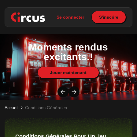
Se connecter
S'inscrire
Moments rendus
excitants.!
Jouer maintenant
Accueil
Conditions Générales
Conditions Générales Pour Un Jeu